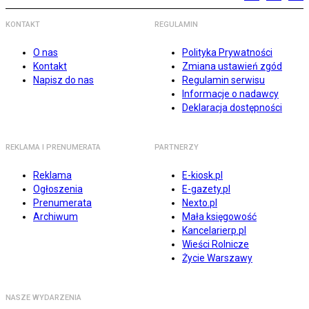
KONTAKT
REGULAMIN
O nas
Polityka Prywatności
Kontakt
Zmiana ustawień zgód
Napisz do nas
Regulamin serwisu
Informacje o nadawcy
Deklaracja dostępności
REKLAMA I PRENUMERATA
PARTNERZY
Reklama
E-kiosk.pl
Ogłoszenia
E-gazety.pl
Prenumerata
Nexto.pl
Archiwum
Mała księgowość
Kancelarierp.pl
Wieści Rolnicze
Życie Warszawy
NASZE WYDARZENIA