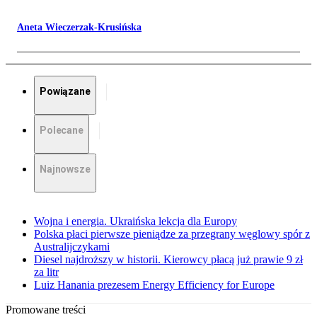
Aneta Wieczerzak-Krusińska
Powiązane
Polecane
Najnowsze
Wojna i energia. Ukraińska lekcja dla Europy
Polska płaci pierwsze pieniądze za przegrany węglowy spór z
Australijczykami
Diesel najdroższy w historii. Kierowcy płacą już prawie 9 zł
za litr
Luiz Hanania prezesem Energy Efficiency for Europe
Promowane treści