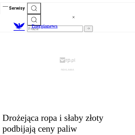
Serwisy
E
nergianews
Drożejąca ropa i słaby złoty
podbijają ceny paliw