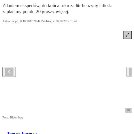
Zdaniem ekspertów, do końca roku za litr benzyny i diesla
zapłacimy po ok. 20 groszy więcej.
Aktualizacja:
30.10.2017 20:44
Publikacja:
30.10.2017 19:42
1
/
2
Foto: Bloomberg
Tomasz Furman