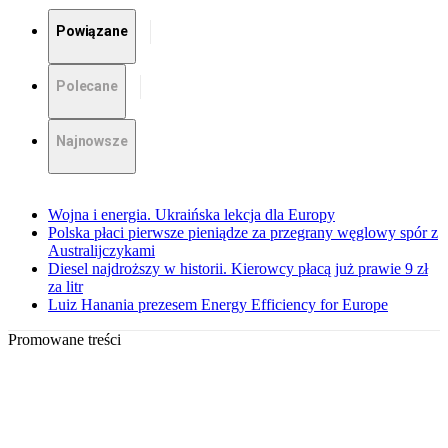
Powiązane
Polecane
Najnowsze
Wojna i energia. Ukraińska lekcja dla Europy
Polska płaci pierwsze pieniądze za przegrany węglowy spór z
Australijczykami
Diesel najdroższy w historii. Kierowcy płacą już prawie 9 zł
za litr
Luiz Hanania prezesem Energy Efficiency for Europe
Promowane treści