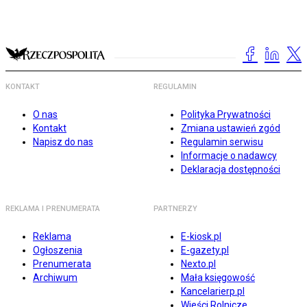
KONTAKT
REGULAMIN
O nas
Polityka Prywatności
Kontakt
Zmiana ustawień zgód
Napisz do nas
Regulamin serwisu
Informacje o nadawcy
Deklaracja dostępności
REKLAMA I PRENUMERATA
PARTNERZY
Reklama
E-kiosk.pl
Ogłoszenia
E-gazety.pl
Prenumerata
Nexto.pl
Archiwum
Mała księgowość
Kancelarierp.pl
Wieści Rolnicze