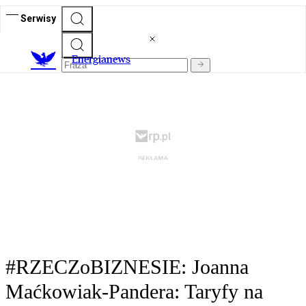
Serwisy
E
nergianews
#RZECZoBIZNESIE: Joanna
Maćkowiak-Pandera: Taryfy na