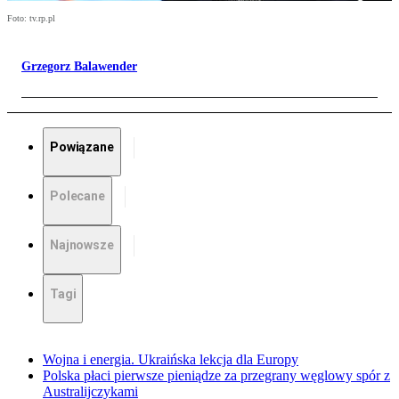
Foto: tv.rp.pl
Grzegorz Balawender
Powiązane
Polecane
Najnowsze
Tagi
Wojna i energia. Ukraińska lekcja dla Europy
Polska płaci pierwsze pieniądze za przegrany węglowy spór z
Australijczykami