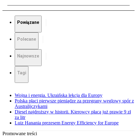
Powiązane
Polecane
Najnowsze
Tagi
Wojna i energia. Ukraińska lekcja dla Europy
Polska płaci pierwsze pieniądze za przegrany węglowy spór z
Australijczykami
Diesel najdroższy w historii. Kierowcy płacą już prawie 9 zł
za litr
Luiz Hanania prezesem Energy Efficiency for Europe
Promowane treści