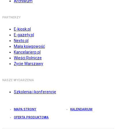
Archiwum
PARTNERZY
E-kiosk.pl
E-gazety.pl
Nexto.pl
Mała księgowość
Kancelarierp.pl
Wieści Rolnicze
Życie Warszawy
NASZE WYDARZENIA
Szkolenia i konferencje
MAPA STRONY
KALENDARIUM
OFERTA PRODUKTOWA