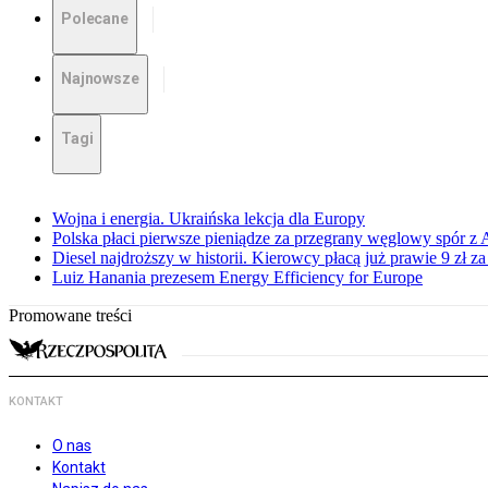
Polecane
Najnowsze
Tagi
Wojna i energia. Ukraińska lekcja dla Europy
Polska płaci pierwsze pieniądze za przegrany węglowy spór z 
Diesel najdroższy w historii. Kierowcy płacą już prawie 9 zł za 
Luiz Hanania prezesem Energy Efficiency for Europe
Promowane treści
KONTAKT
O nas
Kontakt