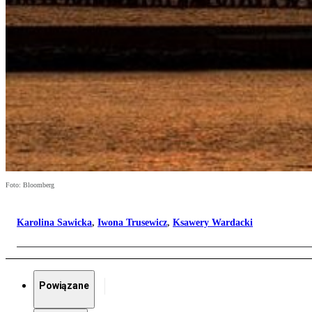
Foto: Bloomberg
Karolina Sawicka
,
Iwona Trusewicz
,
Ksawery Wardacki
Powiązane