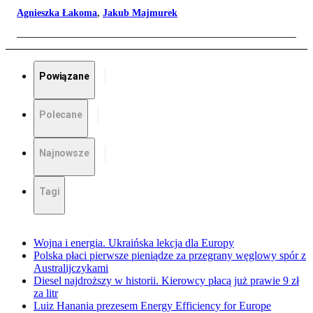
Agnieszka Łakoma
,
Jakub Majmurek
Powiązane
Polecane
Najnowsze
Tagi
Wojna i energia. Ukraińska lekcja dla Europy
Polska płaci pierwsze pieniądze za przegrany węglowy spór z
Australijczykami
Diesel najdroższy w historii. Kierowcy płacą już prawie 9 zł
za litr
Luiz Hanania prezesem Energy Efficiency for Europe