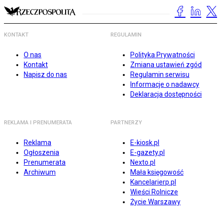
KONTAKT
REGULAMIN
O nas
Polityka Prywatności
Kontakt
Zmiana ustawień zgód
Napisz do nas
Regulamin serwisu
Informacje o nadawcy
Deklaracja dostępności
REKLAMA I PRENUMERATA
PARTNERZY
Reklama
E-kiosk.pl
Ogłoszenia
E-gazety.pl
Prenumerata
Nexto.pl
Archiwum
Mała księgowość
Kancelarierp.pl
Wieści Rolnicze
Życie Warszawy