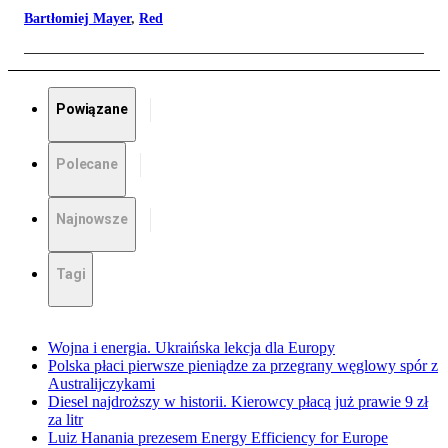
Bartłomiej Mayer
,
Red
Powiązane
Polecane
Najnowsze
Tagi
Wojna i energia. Ukraińska lekcja dla Europy
Polska płaci pierwsze pieniądze za przegrany węglowy spór z
Australijczykami
Diesel najdroższy w historii. Kierowcy płacą już prawie 9 zł
za litr
Luiz Hanania prezesem Energy Efficiency for Europe