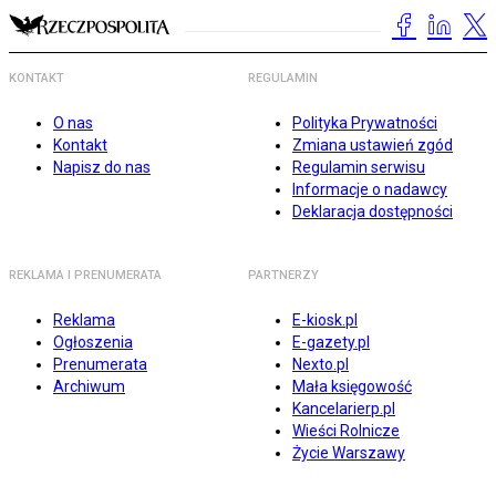
KONTAKT
REGULAMIN
O nas
Polityka Prywatności
Kontakt
Zmiana ustawień zgód
Napisz do nas
Regulamin serwisu
Informacje o nadawcy
Deklaracja dostępności
REKLAMA I PRENUMERATA
PARTNERZY
Reklama
E-kiosk.pl
Ogłoszenia
E-gazety.pl
Prenumerata
Nexto.pl
Archiwum
Mała księgowość
Kancelarierp.pl
Wieści Rolnicze
Życie Warszawy