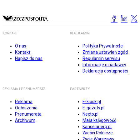
KONTAKT
REGULAMIN
O nas
Polityka Prywatności
Kontakt
Zmiana ustawień zgód
Napisz do nas
Regulamin serwisu
Informacje o nadawcy
Deklaracja dostępności
REKLAMA I PRENUMERATA
PARTNERZY
Reklama
E-kiosk.pl
Ogłoszenia
E-gazety.pl
Prenumerata
Nexto.pl
Archiwum
Mała księgowość
Kancelarierp.pl
Wieści Rolnicze
Życie Warszawy