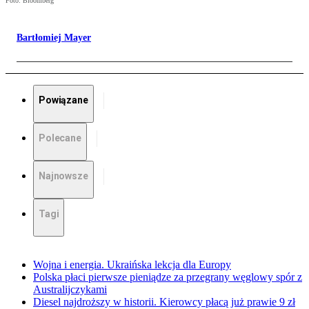
Foto: Bloomberg
Bartłomiej Mayer
Powiązane
Polecane
Najnowsze
Tagi
Wojna i energia. Ukraińska lekcja dla Europy
Polska płaci pierwsze pieniądze za przegrany węglowy spór z
Australijczykami
Diesel najdroższy w historii. Kierowcy płacą już prawie 9 zł