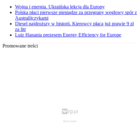
Wojna i energia. Ukraińska lekcja dla Europy
Polska płaci pierwsze pieniądze za przegrany węglowy spór z
Australijczykami
Diesel najdroższy w historii. Kierowcy płacą już prawie 9 zł
za litr
Luiz Hanania prezesem Energy Efficiency for Europe
Promowane treści