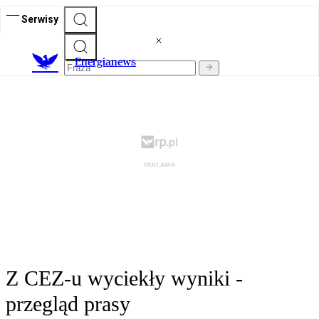
Serwisy
E
nergianews
Z CEZ-u wyciekły wyniki -
przegląd prasy