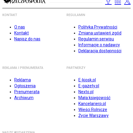
KONTAKT
REGULAMIN
O nas
Polityka Prywatności
Kontakt
Zmiana ustawień zgód
Napisz do nas
Regulamin serwisu
Informacje o nadawcy
Deklaracja dostępności
REKLAMA I PRENUMERATA
PARTNERZY
Reklama
E-kiosk.pl
Ogłoszenia
E-gazety.pl
Prenumerata
Nexto.pl
Archiwum
Mała księgowość
Kancelarierp.pl
Wieści Rolnicze
Życie Warszawy
NASZE WYDARZENIA