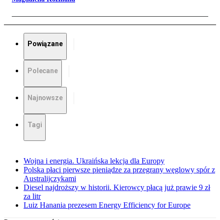
Powiązane
Polecane
Najnowsze
Tagi
Wojna i energia. Ukraińska lekcja dla Europy
Polska płaci pierwsze pieniądze za przegrany węglowy spór z
Australijczykami
Diesel najdroższy w historii. Kierowcy płacą już prawie 9 zł
za litr
Luiz Hanania prezesem Energy Efficiency for Europe