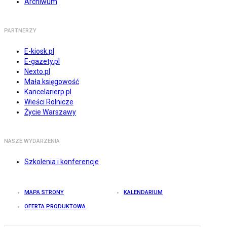
Archiwum
PARTNERZY
E-kiosk.pl
E-gazety.pl
Nexto.pl
Mała księgowość
Kancelarierp.pl
Wieści Rolnicze
Życie Warszawy
NASZE WYDARZENIA
Szkolenia i konferencje
MAPA STRONY
KALENDARIUM
OFERTA PRODUKTOWA