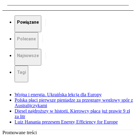
Powiązane
Polecane
Najnowsze
Tagi
Wojna i energia. Ukraińska lekcja dla Europy
Polska płaci pierwsze pieniądze za przegrany węglowy spór z
Australijczykami
Diesel najdroższy w historii. Kierowcy płacą już prawie 9 zł
za litr
Luiz Hanania prezesem Energy Efficiency for Europe
Promowane treści