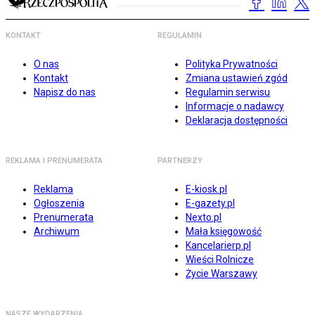
KONTAKT
REGULAMIN
O nas
Polityka Prywatności
Kontakt
Zmiana ustawień zgód
Napisz do nas
Regulamin serwisu
Informacje o nadawcy
Deklaracja dostępności
REKLAMA I PRENUMERATA
PARTNERZY
Reklama
E-kiosk.pl
Ogłoszenia
E-gazety.pl
Prenumerata
Nexto.pl
Archiwum
Mała księgowość
Kancelarierp.pl
Wieści Rolnicze
Życie Warszawy
NASZE WYDARZENIA