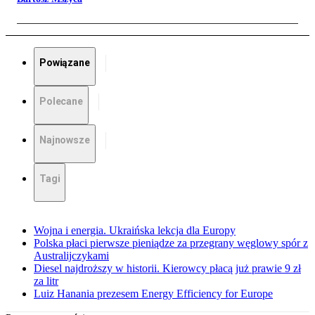
Powiązane
Polecane
Najnowsze
Tagi
Wojna i energia. Ukraińska lekcja dla Europy
Polska płaci pierwsze pieniądze za przegrany węglowy spór z
Australijczykami
Diesel najdroższy w historii. Kierowcy płacą już prawie 9 zł
za litr
Luiz Hanania prezesem Energy Efficiency for Europe