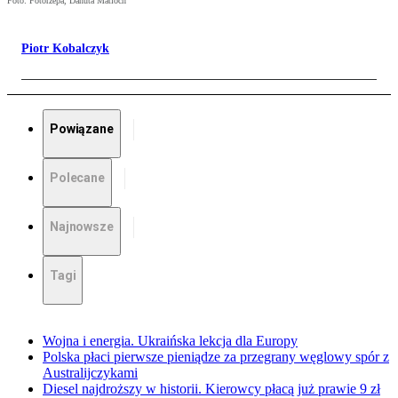
Foto: Fotorzepa, Danuta Matloch
Piotr Kobalczyk
Powiązane
Polecane
Najnowsze
Tagi
Wojna i energia. Ukraińska lekcja dla Europy
Polska płaci pierwsze pieniądze za przegrany węglowy spór z
Australijczykami
Diesel najdroższy w historii. Kierowcy płacą już prawie 9 zł