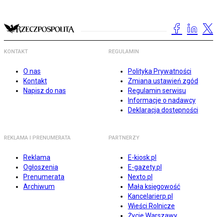
KONTAKT
REGULAMIN
O nas
Polityka Prywatności
Kontakt
Zmiana ustawień zgód
Napisz do nas
Regulamin serwisu
Informacje o nadawcy
Deklaracja dostępności
REKLAMA I PRENUMERATA
PARTNERZY
Reklama
E-kiosk.pl
Ogłoszenia
E-gazety.pl
Prenumerata
Nexto.pl
Archiwum
Mała księgowość
Kancelarierp.pl
Wieści Rolnicze
Życie Warszawy