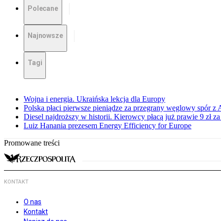
Polecane
Najnowsze
Tagi
Wojna i energia. Ukraińska lekcja dla Europy
Polska płaci pierwsze pieniądze za przegrany węglowy spór z 
Diesel najdroższy w historii. Kierowcy płacą już prawie 9 zł za 
Luiz Hanania prezesem Energy Efficiency for Europe
Promowane treści
KONTAKT
O nas
Kontakt