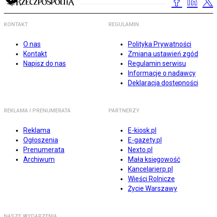
KONTAKT
REGULAMIN
O nas
Polityka Prywatności
Kontakt
Zmiana ustawień zgód
Napisz do nas
Regulamin serwisu
Informacje o nadawcy
Deklaracja dostępności
REKLAMA I PRENUMERATA
PARTNERZY
Reklama
E-kiosk.pl
Ogłoszenia
E-gazety.pl
Prenumerata
Nexto.pl
Archiwum
Mała księgowość
Kancelarierp.pl
Wieści Rolnicze
Życie Warszawy
NASZE WYDARZENIA