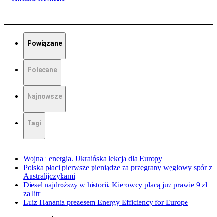
Powiązane
Polecane
Najnowsze
Tagi
Wojna i energia. Ukraińska lekcja dla Europy
Polska płaci pierwsze pieniądze za przegrany węglowy spór z
Australijczykami
Diesel najdroższy w historii. Kierowcy płacą już prawie 9 zł
za litr
Luiz Hanania prezesem Energy Efficiency for Europe