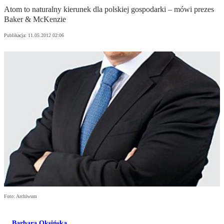
Atom to na­tu­ral­ny kie­run­ek dla polskiej gospodarki – mówi prezes
Baker & McKenzie
Publikacja:
11.05.2012 02:06
Foto: Archiwum
Barbara Oksińska