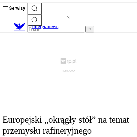
Serwisy
E
nergianews
Europejski „okrągły stół” na temat
przemysłu rafineryjnego