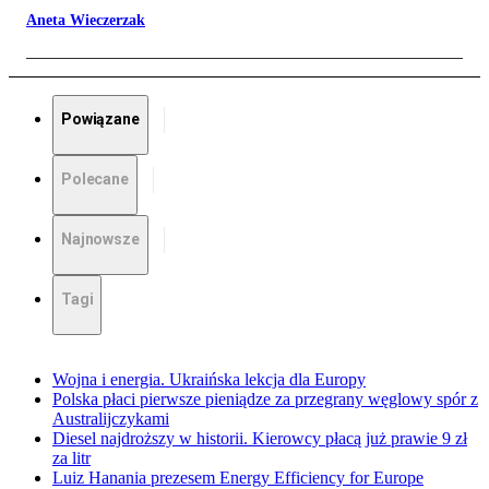
Aneta Wieczerzak
Powiązane
Polecane
Najnowsze
Tagi
Wojna i energia. Ukraińska lekcja dla Europy
Polska płaci pierwsze pieniądze za przegrany węglowy spór z
Australijczykami
Diesel najdroższy w historii. Kierowcy płacą już prawie 9 zł
za litr
Luiz Hanania prezesem Energy Efficiency for Europe