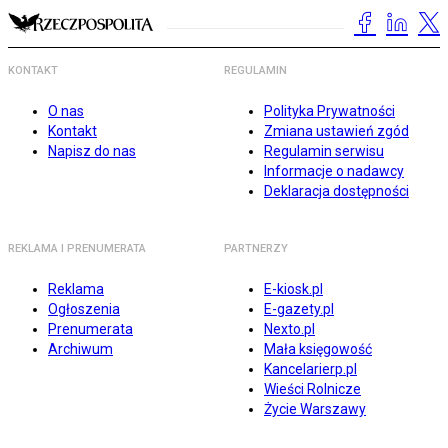
KONTAKT
REGULAMIN
O nas
Polityka Prywatności
Kontakt
Zmiana ustawień zgód
Napisz do nas
Regulamin serwisu
Informacje o nadawcy
Deklaracja dostępności
REKLAMA I PRENUMERATA
PARTNERZY
Reklama
E-kiosk.pl
Ogłoszenia
E-gazety.pl
Prenumerata
Nexto.pl
Archiwum
Mała księgowość
Kancelarierp.pl
Wieści Rolnicze
Życie Warszawy