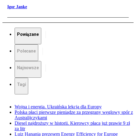
Igor Janke
Powiązane
Polecane
Najnowsze
Tagi
Wojna i energia. Ukraińska lekcja dla Europy
Polska płaci pierwsze pieniądze za przegrany węglowy spór z
Australijczykami
Diesel najdroższy w historii. Kierowcy płacą już prawie 9 zł
za litr
Luiz Hanania prezesem Energy Efficiency for Europe