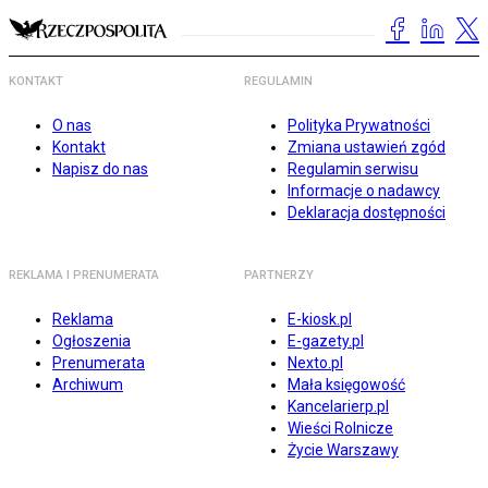
KONTAKT
REGULAMIN
O nas
Polityka Prywatności
Kontakt
Zmiana ustawień zgód
Napisz do nas
Regulamin serwisu
Informacje o nadawcy
Deklaracja dostępności
REKLAMA I PRENUMERATA
PARTNERZY
Reklama
E-kiosk.pl
Ogłoszenia
E-gazety.pl
Prenumerata
Nexto.pl
Archiwum
Mała księgowość
Kancelarierp.pl
Wieści Rolnicze
Życie Warszawy