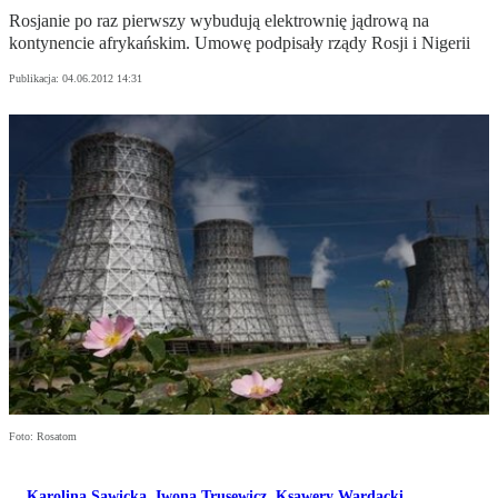
Rosjanie po raz pierwszy wybudują elektrownię jądrową na
kontynencie afrykańskim. Umowę podpisały rządy Rosji i Nigerii
Publikacja:
04.06.2012 14:31
Foto: Rosatom
Karolina Sawicka
,
Iwona Trusewicz
,
Ksawery Wardacki