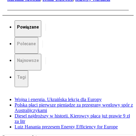
Powiązane
Polecane
Najnowsze
Tagi
Wojna i energia. Ukraińska lekcja dla Europy
Polska płaci pierwsze pieniądze za przegrany węglowy spór z
Australijczykami
Diesel najdroższy w historii. Kierowcy płacą już prawie 9 zł
za litr
Luiz Hanania prezesem Energy Efficiency for Europe