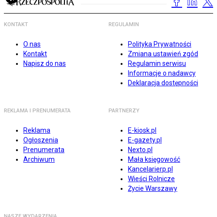
KONTAKT
REGULAMIN
O nas
Polityka Prywatności
Kontakt
Zmiana ustawień zgód
Napisz do nas
Regulamin serwisu
Informacje o nadawcy
Deklaracja dostępności
REKLAMA I PRENUMERATA
PARTNERZY
Reklama
E-kiosk.pl
Ogłoszenia
E-gazety.pl
Prenumerata
Nexto.pl
Archiwum
Mała księgowość
Kancelarierp.pl
Wieści Rolnicze
Życie Warszawy
NASZE WYDARZENIA