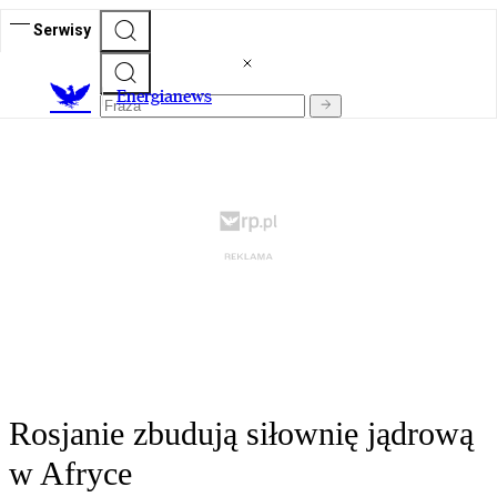
Serwisy
E
nergianews
Rosjanie zbudują siłownię jądrową
w Afryce