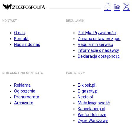
KONTAKT
REGULAMIN
O nas
Polityka Prywatności
Kontakt
Zmiana ustawień zgód
Napisz do nas
Regulamin serwisu
Informacje o nadawcy
Deklaracja dostępności
REKLAMA I PRENUMERATA
PARTNERZY
Reklama
E-kiosk.pl
Ogłoszenia
E-gazety.pl
Prenumerata
Nexto.pl
Archiwum
Mała księgowość
Kancelarierp.pl
Wieści Rolnicze
Życie Warszawy