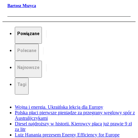
Bartosz Mszyca
Powiązane
Polecane
Najnowsze
Tagi
Wojna i energia. Ukraińska lekcja dla Europy
Polska płaci pierwsze pieniądze za przegrany węglowy spór z
Australijczykami
Diesel najdroższy w historii. Kierowcy płacą już prawie 9 zł
za litr
Luiz Hanania prezesem Energy Efficiency for Europe