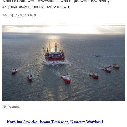
Koncern zadowolił wszystkich swoich: podwoił dywidendy
akcjonariuszy i bonusy kierownictwa
Publikacja:
29.06.2012 16:31
Foto: Gazprom
Karolina Sawicka
,
Iwona Trusewicz
,
Ksawery Wardacki