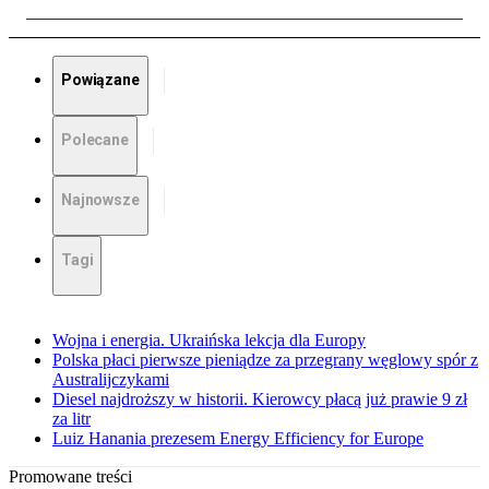
Powiązane
Polecane
Najnowsze
Tagi
Wojna i energia. Ukraińska lekcja dla Europy
Polska płaci pierwsze pieniądze za przegrany węglowy spór z
Australijczykami
Diesel najdroższy w historii. Kierowcy płacą już prawie 9 zł
za litr
Luiz Hanania prezesem Energy Efficiency for Europe
Promowane treści