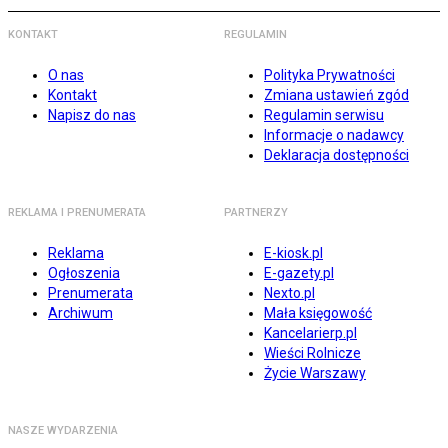
KONTAKT
REGULAMIN
O nas
Polityka Prywatności
Kontakt
Zmiana ustawień zgód
Napisz do nas
Regulamin serwisu
Informacje o nadawcy
Deklaracja dostępności
REKLAMA I PRENUMERATA
PARTNERZY
Reklama
E-kiosk.pl
Ogłoszenia
E-gazety.pl
Prenumerata
Nexto.pl
Archiwum
Mała księgowość
Kancelarierp.pl
Wieści Rolnicze
Życie Warszawy
NASZE WYDARZENIA