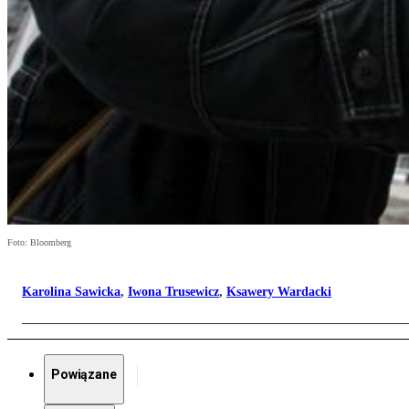
Foto: Bloomberg
Karolina Sawicka
,
Iwona Trusewicz
,
Ksawery Wardacki
Powiązane