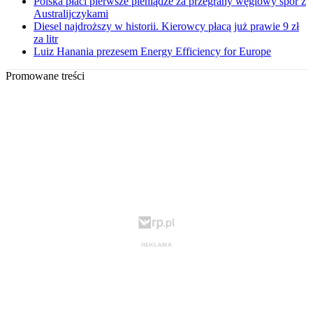
Polska płaci pierwsze pieniądze za przegrany węglowy spór z
Australijczykami
Diesel najdroższy w historii. Kierowcy płacą już prawie 9 zł
za litr
Luiz Hanania prezesem Energy Efficiency for Europe
Promowane treści