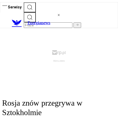
Serwisy
E
nergianews
Rosja znów przegrywa w
Sztokholmie