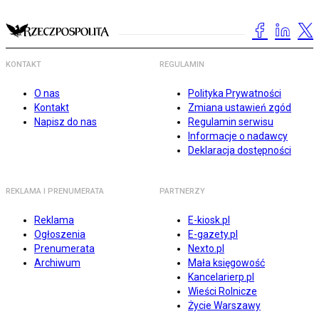
KONTAKT
REGULAMIN
O nas
Polityka Prywatności
Kontakt
Zmiana ustawień zgód
Napisz do nas
Regulamin serwisu
Informacje o nadawcy
Deklaracja dostępności
REKLAMA I PRENUMERATA
PARTNERZY
Reklama
E-kiosk.pl
Ogłoszenia
E-gazety.pl
Prenumerata
Nexto.pl
Archiwum
Mała księgowość
Kancelarierp.pl
Wieści Rolnicze
Życie Warszawy