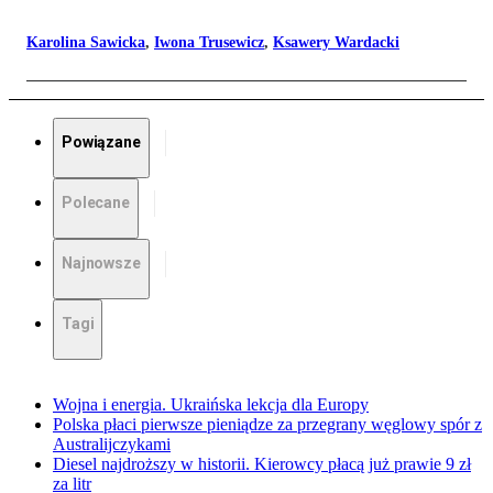
Karolina Sawicka
,
Iwona Trusewicz
,
Ksawery Wardacki
Powiązane
Polecane
Najnowsze
Tagi
Wojna i energia. Ukraińska lekcja dla Europy
Polska płaci pierwsze pieniądze za przegrany węglowy spór z
Australijczykami
Diesel najdroższy w historii. Kierowcy płacą już prawie 9 zł
za litr