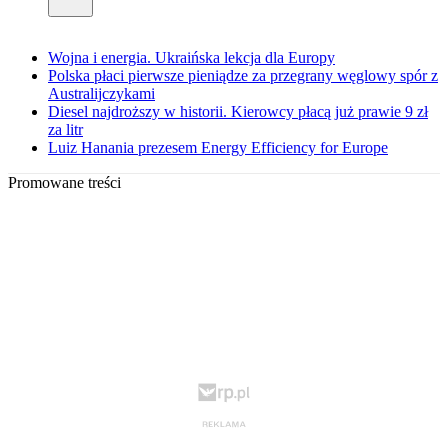
Wojna i energia. Ukraińska lekcja dla Europy
Polska płaci pierwsze pieniądze za przegrany węglowy spór z
Australijczykami
Diesel najdroższy w historii. Kierowcy płacą już prawie 9 zł
za litr
Luiz Hanania prezesem Energy Efficiency for Europe
Promowane treści