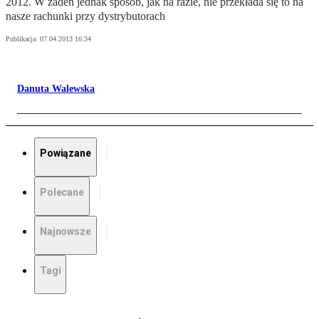
2012. W żaden jednak sposób, jak na razie, nie przekłada się to na
nasze rachunki przy dystrybutorach
Publikacja:
07.04.2013 16:34
Danuta Walewska
Powiązane
Polecane
Najnowsze
Tagi