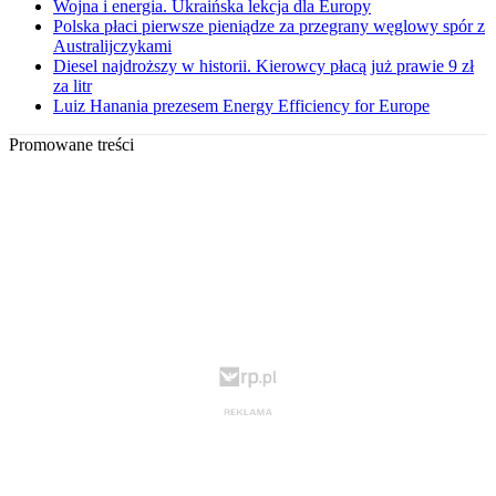
Wojna i energia. Ukraińska lekcja dla Europy
Polska płaci pierwsze pieniądze za przegrany węglowy spór z
Australijczykami
Diesel najdroższy w historii. Kierowcy płacą już prawie 9 zł
za litr
Luiz Hanania prezesem Energy Efficiency for Europe
Promowane treści