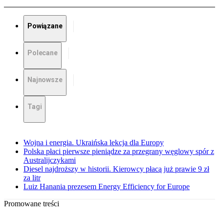
Powiązane
Polecane
Najnowsze
Tagi
Wojna i energia. Ukraińska lekcja dla Europy
Polska płaci pierwsze pieniądze za przegrany węglowy spór z
Australijczykami
Diesel najdroższy w historii. Kierowcy płacą już prawie 9 zł
za litr
Luiz Hanania prezesem Energy Efficiency for Europe
Promowane treści