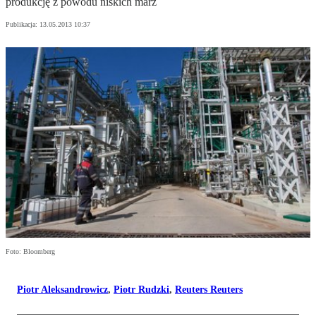
produkcję z powodu niskich marż
Publikacja:
13.05.2013 10:37
Foto: Bloomberg
Piotr Aleksandrowicz
,
Piotr Rudzki
,
Reuters Reuters