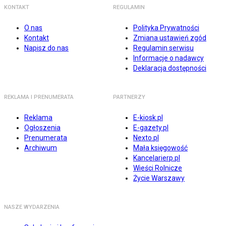
KONTAKT
REGULAMIN
O nas
Polityka Prywatności
Kontakt
Zmiana ustawień zgód
Napisz do nas
Regulamin serwisu
Informacje o nadawcy
Deklaracja dostępności
REKLAMA I PRENUMERATA
PARTNERZY
Reklama
E-kiosk.pl
Ogłoszenia
E-gazety.pl
Prenumerata
Nexto.pl
Archiwum
Mała księgowość
Kancelarierp.pl
Wieści Rolnicze
Życie Warszawy
NASZE WYDARZENIA