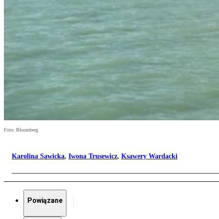
Foto: Bloomberg
Karolina Sawicka
,
Iwona Trusewicz
,
Ksawery Wardacki
Powiązane