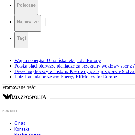
Polecane
Najnowsze
Tagi
Wojna i energia. Ukraińska lekcja dla Europy
Polska płaci pierwsze pieniądze za przegrany węglowy spór z 
Diesel najdroższy w historii. Kierowcy płacą już prawie 9 zł za 
Luiz Hanania prezesem Energy Efficiency for Europe
Promowane treści
KONTAKT
O nas
Kontakt