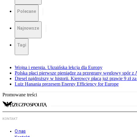
Polecane
Najnowsze
Tagi
Wojna i energia. Ukraińska lekcja dla Europy
Polska płaci pierwsze pieniądze za przegrany węglowy spór z 
Diesel najdroższy w historii. Kierowcy płacą już prawie 9 zł za 
Luiz Hanania prezesem Energy Efficiency for Europe
Promowane treści
KONTAKT
O nas