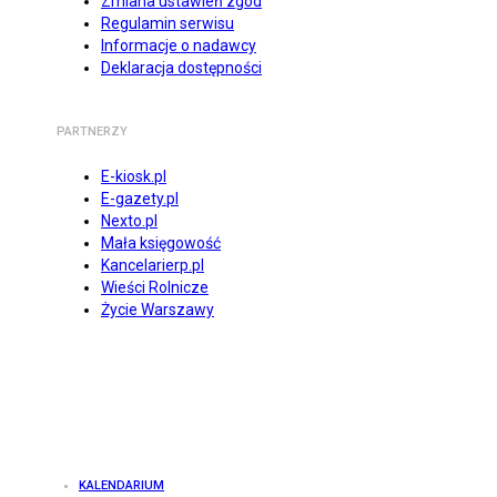
Zmiana ustawień zgód
Regulamin serwisu
Informacje o nadawcy
Deklaracja dostępności
PARTNERZY
E-kiosk.pl
E-gazety.pl
Nexto.pl
Mała księgowość
Kancelarierp.pl
Wieści Rolnicze
Życie Warszawy
KALENDARIUM