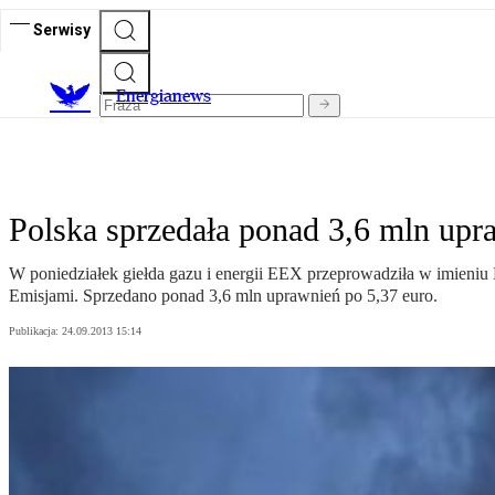
Serwisy
E
nergianews
Polska sprzedała ponad 3,6 mln upr
W poniedziałek giełda gazu i energii EEX przeprowadziła w imieniu
Emisjami. Sprzedano ponad 3,6 mln uprawnień po 5,37 euro.
Publikacja:
24.09.2013 15:14