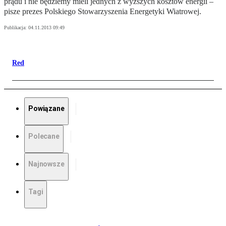
prądu i nie będziemy mieli jednych z wyższych kosztów energii –
pisze prezes Polskiego Stowarzyszenia Energetyki Wiatrowej.
Publikacja:
04.11.2013 09:49
Red
Powiązane
Polecane
Najnowsze
Tagi