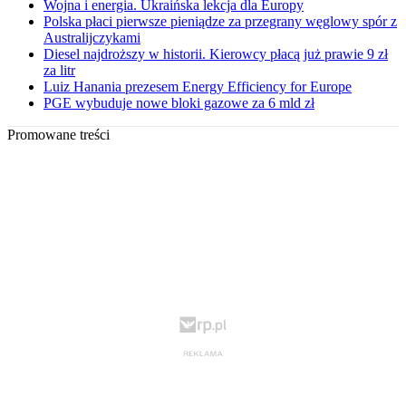
Wojna i energia. Ukraińska lekcja dla Europy
Polska płaci pierwsze pieniądze za przegrany węglowy spór z
Australijczykami
Diesel najdroższy w historii. Kierowcy płacą już prawie 9 zł
za litr
Luiz Hanania prezesem Energy Efficiency for Europe
PGE wybuduje nowe bloki gazowe za 6 mld zł
Promowane treści