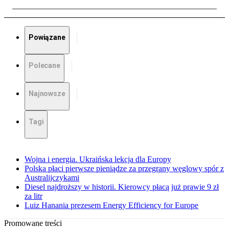
Powiązane
Polecane
Najnowsze
Tagi
Wojna i energia. Ukraińska lekcja dla Europy
Polska płaci pierwsze pieniądze za przegrany węglowy spór z
Australijczykami
Diesel najdroższy w historii. Kierowcy płacą już prawie 9 zł
za litr
Luiz Hanania prezesem Energy Efficiency for Europe
Promowane treści