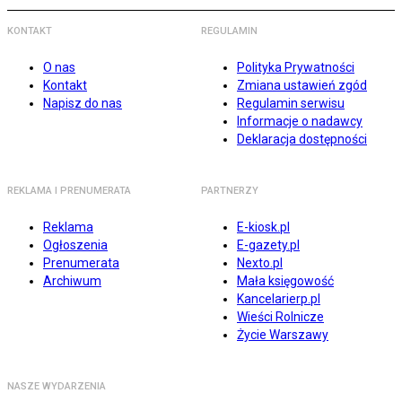
KONTAKT
REGULAMIN
O nas
Polityka Prywatności
Kontakt
Zmiana ustawień zgód
Napisz do nas
Regulamin serwisu
Informacje o nadawcy
Deklaracja dostępności
REKLAMA I PRENUMERATA
PARTNERZY
Reklama
E-kiosk.pl
Ogłoszenia
E-gazety.pl
Prenumerata
Nexto.pl
Archiwum
Mała księgowość
Kancelarierp.pl
Wieści Rolnicze
Życie Warszawy
NASZE WYDARZENIA