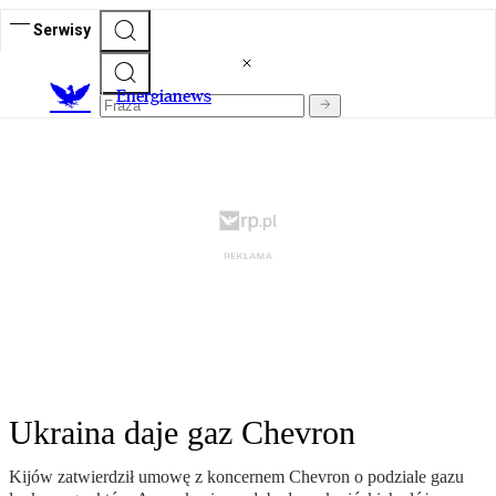
Serwisy
E
nergianews
Ukraina daje gaz Chevron
Kijów zatwierdził umowę z koncernem Chevron o podziale gazu