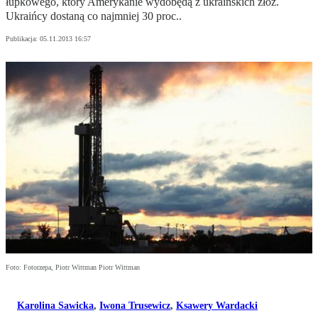
łupkowego, który Amerykanie wydobędą z ukraińskich złóż.
Ukraińcy dostaną co najmniej 30 proc..
Publikacja:
05.11.2013 16:57
Foto: Fotorzepa, Piotr Wittman Piotr Wittman
Karolina Sawicka
,
Iwona Trusewicz
,
Ksawery Wardacki