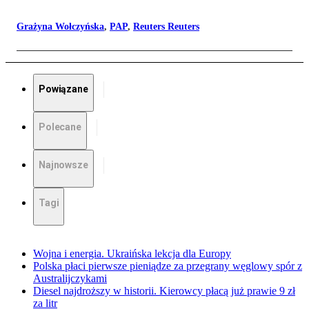
Grażyna Wołczyńska
,
PAP
,
Reuters Reuters
Powiązane
Polecane
Najnowsze
Tagi
Wojna i energia. Ukraińska lekcja dla Europy
Polska płaci pierwsze pieniądze za przegrany węglowy spór z
Australijczykami
Diesel najdroższy w historii. Kierowcy płacą już prawie 9 zł
za litr