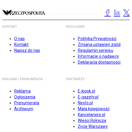
KONTAKT
REGULAMIN
O nas
Polityka Prywatności
Kontakt
Zmiana ustawień zgód
Napisz do nas
Regulamin serwisu
Informacje o nadawcy
Deklaracja dostępności
REKLAMA I PRENUMERATA
PARTNERZY
Reklama
E-kiosk.pl
Ogłoszenia
E-gazety.pl
Prenumerata
Nexto.pl
Archiwum
Mała księgowość
Kancelarierp.pl
Wieści Rolnicze
Życie Warszawy