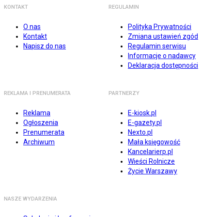
KONTAKT
REGULAMIN
O nas
Polityka Prywatności
Kontakt
Zmiana ustawień zgód
Napisz do nas
Regulamin serwisu
Informacje o nadawcy
Deklaracja dostępności
REKLAMA I PRENUMERATA
PARTNERZY
Reklama
E-kiosk.pl
Ogłoszenia
E-gazety.pl
Prenumerata
Nexto.pl
Archiwum
Mała księgowość
Kancelarierp.pl
Wieści Rolnicze
Życie Warszawy
NASZE WYDARZENIA