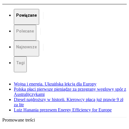
Powiązane
Polecane
Najnowsze
Tagi
Wojna i energia. Ukraińska lekcja dla Europy
Polska płaci pierwsze pieniądze za przegrany węglowy spór z
Australijczykami
Diesel najdroższy w historii. Kierowcy płacą już prawie 9 zł
za litr
Luiz Hanania prezesem Energy Efficiency for Europe
Promowane treści