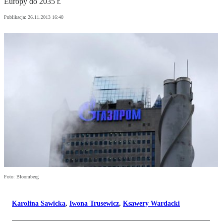
Europy do 2035 r.
Publikacja:
26.11.2013 16:40
Foto: Bloomberg
Karolina Sawicka
,
Iwona Trusewicz
,
Ksawery Wardacki