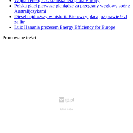
Wojna i energia. Ukraińska lekcja dla Europy
Polska płaci pierwsze pieniądze za przegrany węglowy spór z
Australijczykami
Diesel najdroższy w historii. Kierowcy płacą już prawie 9 zł
za litr
Luiz Hanania prezesem Energy Efficiency for Europe
Promowane treści