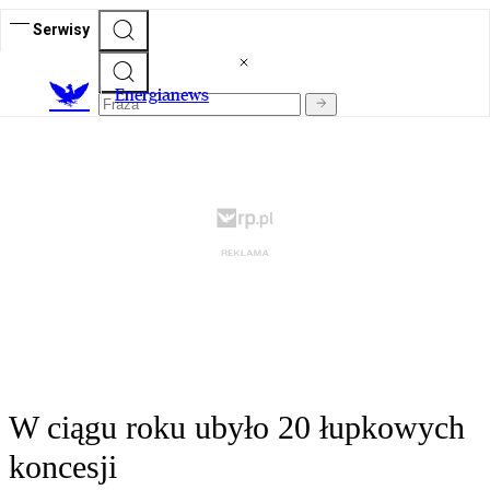
Serwisy
E
nergianews
W ciągu roku ubyło 20 łupkowych
koncesji