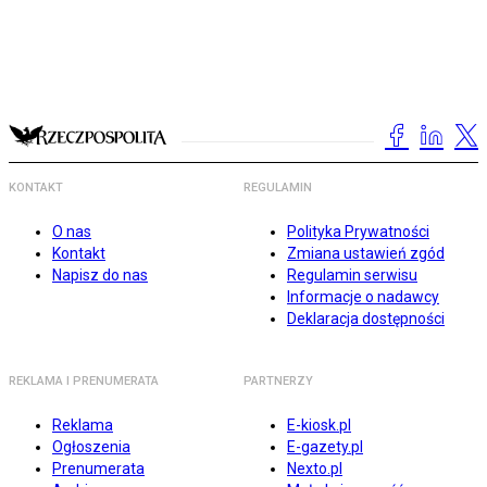
KONTAKT
REGULAMIN
O nas
Polityka Prywatności
Kontakt
Zmiana ustawień zgód
Napisz do nas
Regulamin serwisu
Informacje o nadawcy
Deklaracja dostępności
REKLAMA I PRENUMERATA
PARTNERZY
Reklama
E-kiosk.pl
Ogłoszenia
E-gazety.pl
Prenumerata
Nexto.pl