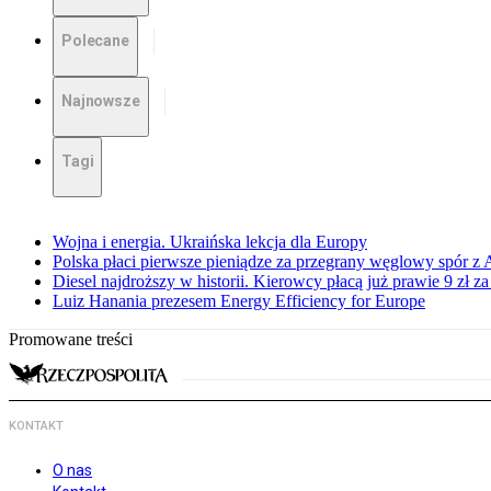
Polecane
Najnowsze
Tagi
Wojna i energia. Ukraińska lekcja dla Europy
Polska płaci pierwsze pieniądze za przegrany węglowy spór z 
Diesel najdroższy w historii. Kierowcy płacą już prawie 9 zł za 
Luiz Hanania prezesem Energy Efficiency for Europe
Promowane treści
KONTAKT
O nas