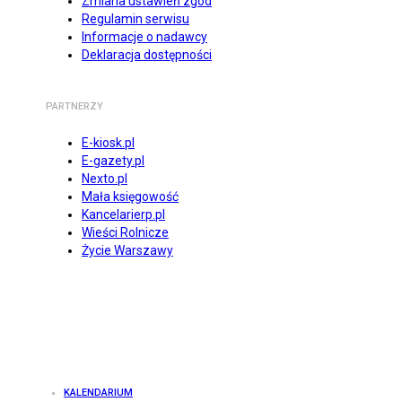
Zmiana ustawień zgód
Regulamin serwisu
Informacje o nadawcy
Deklaracja dostępności
PARTNERZY
E-kiosk.pl
E-gazety.pl
Nexto.pl
Mała księgowość
Kancelarierp.pl
Wieści Rolnicze
Życie Warszawy
KALENDARIUM