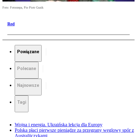
Foto: Fotorzepa, Pio Piotr Guzik
Red
Powiązane
Polecane
Najnowsze
Tagi
Wojna i energia. Ukraińska lekcja dla Europy
Polska płaci pierwsze pieniądze za przegrany węglowy spór z
Australijczykami