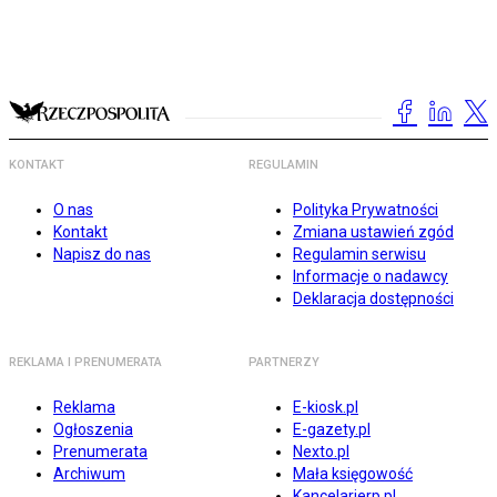
KONTAKT
REGULAMIN
O nas
Polityka Prywatności
Kontakt
Zmiana ustawień zgód
Napisz do nas
Regulamin serwisu
Informacje o nadawcy
Deklaracja dostępności
REKLAMA I PRENUMERATA
PARTNERZY
Reklama
E-kiosk.pl
Ogłoszenia
E-gazety.pl
Prenumerata
Nexto.pl
Archiwum
Mała księgowość
Kancelarierp.pl