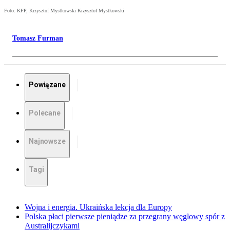
Foto: KFP, Krzysztof Mystkowski Krzysztof Mystkowski
Tomasz Furman
Powiązane
Polecane
Najnowsze
Tagi
Wojna i energia. Ukraińska lekcja dla Europy
Polska płaci pierwsze pieniądze za przegrany węglowy spór z
Australijczykami