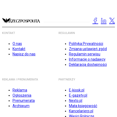
KONTAKT
REGULAMIN
O nas
Polityka Prywatności
Kontakt
Zmiana ustawień zgód
Napisz do nas
Regulamin serwisu
Informacje o nadawcy
Deklaracja dostępności
REKLAMA I PRENUMERATA
PARTNERZY
Reklama
E-kiosk.pl
Ogłoszenia
E-gazety.pl
Prenumerata
Nexto.pl
Archiwum
Mała księgowość
Kancelarierp.pl
Wieści Rolnicze