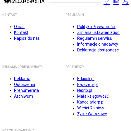
KONTAKT
REGULAMIN
O nas
Polityka Prywatności
Kontakt
Zmiana ustawień zgód
Napisz do nas
Regulamin serwisu
Informacje o nadawcy
Deklaracja dostępności
REKLAMA I PRENUMERATA
PARTNERZY
Reklama
E-kiosk.pl
Ogłoszenia
E-gazety.pl
Prenumerata
Nexto.pl
Archiwum
Mała księgowość
Kancelarierp.pl
Wieści Rolnicze
Życie Warszawy
NASZE WYDARZENIA