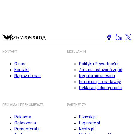
KONTAKT
REGULAMIN
O nas
Polityka Prywatności
Kontakt
Zmiana ustawień zgód
Napisz do nas
Regulamin serwisu
Informacje o nadawcy
Deklaracja dostępności
REKLAMA I PRENUMERATA
PARTNERZY
Reklama
E-kiosk.pl
Ogłoszenia
E-gazety.pl
Prenumerata
Nexto.pl