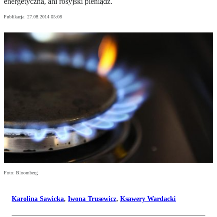
energetyczna, ani rosyjski pieniądz.
Publikacja:
27.08.2014 05:08
Foto: Bloomberg
Karolina Sawicka
,
Iwona Trusewicz
,
Ksawery Wardacki