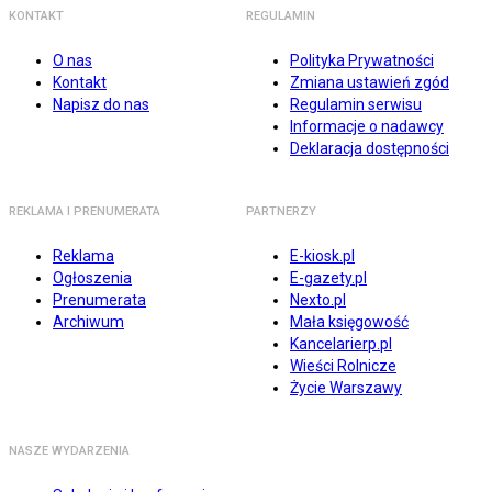
KONTAKT
REGULAMIN
O nas
Polityka Prywatności
Kontakt
Zmiana ustawień zgód
Napisz do nas
Regulamin serwisu
Informacje o nadawcy
Deklaracja dostępności
REKLAMA I PRENUMERATA
PARTNERZY
Reklama
E-kiosk.pl
Ogłoszenia
E-gazety.pl
Prenumerata
Nexto.pl
Archiwum
Mała księgowość
Kancelarierp.pl
Wieści Rolnicze
Życie Warszawy
NASZE WYDARZENIA