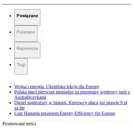
Powiązane
Polecane
Najnowsze
Tagi
Wojna i energia. Ukraińska lekcja dla Europy
Polska płaci pierwsze pieniądze za przegrany węglowy spór z
Australijczykami
Diesel najdroższy w historii. Kierowcy płacą już prawie 9 zł
za litr
Luiz Hanania prezesem Energy Efficiency for Europe
Promowane treści