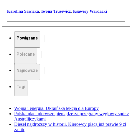
Karolina Sawicka
,
Iwona Trusewicz
,
Ksawery Wardacki
Powiązane
Polecane
Najnowsze
Tagi
Wojna i energia. Ukraińska lekcja dla Europy
Polska płaci pierwsze pieniądze za przegrany węglowy spór z
Australijczykami
Diesel najdroższy w historii. Kierowcy płacą już prawie 9 zł
za litr