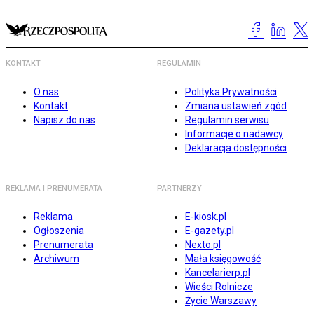
KONTAKT
REGULAMIN
O nas
Polityka Prywatności
Kontakt
Zmiana ustawień zgód
Napisz do nas
Regulamin serwisu
Informacje o nadawcy
Deklaracja dostępności
REKLAMA I PRENUMERATA
PARTNERZY
Reklama
E-kiosk.pl
Ogłoszenia
E-gazety.pl
Prenumerata
Nexto.pl
Archiwum
Mała księgowość
Kancelarierp.pl
Wieści Rolnicze
Życie Warszawy