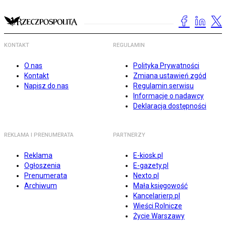
KONTAKT
REGULAMIN
O nas
Polityka Prywatności
Kontakt
Zmiana ustawień zgód
Napisz do nas
Regulamin serwisu
Informacje o nadawcy
Deklaracja dostępności
REKLAMA I PRENUMERATA
PARTNERZY
Reklama
E-kiosk.pl
Ogłoszenia
E-gazety.pl
Prenumerata
Nexto.pl
Archiwum
Mała księgowość
Kancelarierp.pl
Wieści Rolnicze
Życie Warszawy