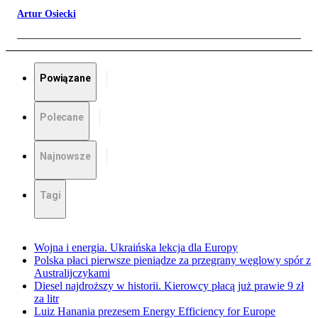
Artur Osiecki
Powiązane
Polecane
Najnowsze
Tagi
Wojna i energia. Ukraińska lekcja dla Europy
Polska płaci pierwsze pieniądze za przegrany węglowy spór z
Australijczykami
Diesel najdroższy w historii. Kierowcy płacą już prawie 9 zł
za litr
Luiz Hanania prezesem Energy Efficiency for Europe