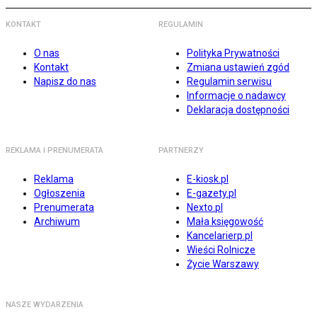
KONTAKT
REGULAMIN
O nas
Polityka Prywatności
Kontakt
Zmiana ustawień zgód
Napisz do nas
Regulamin serwisu
Informacje o nadawcy
Deklaracja dostępności
REKLAMA I PRENUMERATA
PARTNERZY
Reklama
E-kiosk.pl
Ogłoszenia
E-gazety.pl
Prenumerata
Nexto.pl
Archiwum
Mała księgowość
Kancelarierp.pl
Wieści Rolnicze
Życie Warszawy
NASZE WYDARZENIA