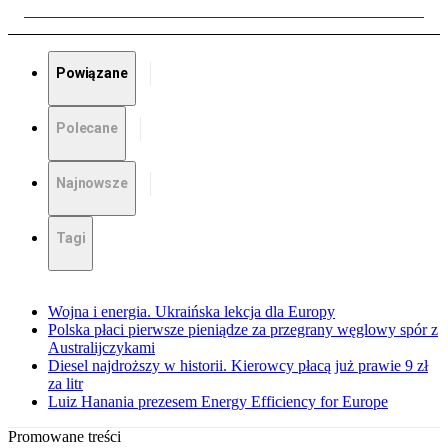
Powiązane
Polecane
Najnowsze
Tagi
Wojna i energia. Ukraińska lekcja dla Europy
Polska płaci pierwsze pieniądze za przegrany węglowy spór z
Australijczykami
Diesel najdroższy w historii. Kierowcy płacą już prawie 9 zł
za litr
Luiz Hanania prezesem Energy Efficiency for Europe
Promowane treści