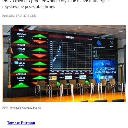
PKN Orlen o 3 proc. Powodem wysokie marże rafineryjne
uzyskiwane przez obie firmy.
Publikacja:
07.04.2015 13:53
Foto: Fotorzepa, Grzegorz Psujek
Tomasz Furman