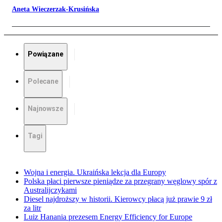
Aneta Wieczerzak-Krusińska
Powiązane
Polecane
Najnowsze
Tagi
Wojna i energia. Ukraińska lekcja dla Europy
Polska płaci pierwsze pieniądze za przegrany węglowy spór z
Australijczykami
Diesel najdroższy w historii. Kierowcy płacą już prawie 9 zł
za litr
Luiz Hanania prezesem Energy Efficiency for Europe