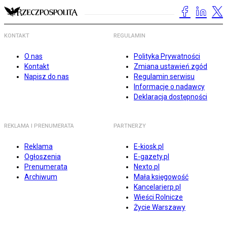
KONTAKT
REGULAMIN
O nas
Polityka Prywatności
Kontakt
Zmiana ustawień zgód
Napisz do nas
Regulamin serwisu
Informacje o nadawcy
Deklaracja dostępności
REKLAMA I PRENUMERATA
PARTNERZY
Reklama
E-kiosk.pl
Ogłoszenia
E-gazety.pl
Prenumerata
Nexto.pl
Archiwum
Mała księgowość
Kancelarierp.pl
Wieści Rolnicze
Życie Warszawy