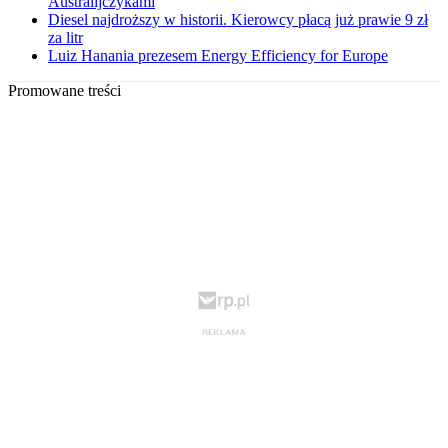
Australijczykami
Diesel najdroższy w historii. Kierowcy płacą już prawie 9 zł
za litr
Luiz Hanania prezesem Energy Efficiency for Europe
Promowane treści