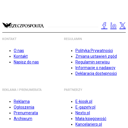
KONTAKT
REGULAMIN
O nas
Polityka Prywatności
Kontakt
Zmiana ustawień zgód
Napisz do nas
Regulamin serwisu
Informacje o nadawcy
Deklaracja dostępności
REKLAMA I PRENUMERATA
PARTNERZY
Reklama
E-kiosk.pl
Ogłoszenia
E-gazety.pl
Prenumerata
Nexto.pl
Archiwum
Mała księgowość
Kancelarierp.pl