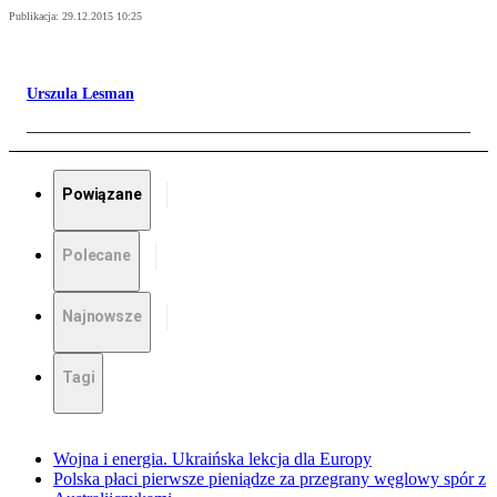
Publikacja:
29.12.2015 10:25
Urszula Lesman
Powiązane
Polecane
Najnowsze
Tagi
Wojna i energia. Ukraińska lekcja dla Europy
Polska płaci pierwsze pieniądze za przegrany węglowy spór z