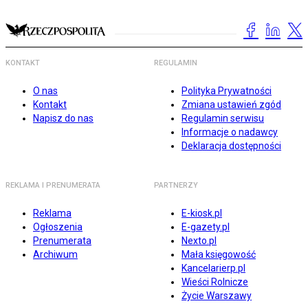
KONTAKT
REGULAMIN
O nas
Polityka Prywatności
Kontakt
Zmiana ustawień zgód
Napisz do nas
Regulamin serwisu
Informacje o nadawcy
Deklaracja dostępności
REKLAMA I PRENUMERATA
PARTNERZY
Reklama
E-kiosk.pl
Ogłoszenia
E-gazety.pl
Prenumerata
Nexto.pl
Archiwum
Mała księgowość
Kancelarierp.pl
Wieści Rolnicze
Życie Warszawy