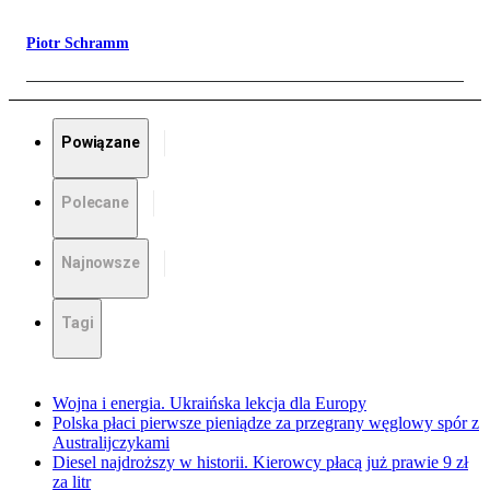
Piotr Schramm
Powiązane
Polecane
Najnowsze
Tagi
Wojna i energia. Ukraińska lekcja dla Europy
Polska płaci pierwsze pieniądze za przegrany węglowy spór z
Australijczykami
Diesel najdroższy w historii. Kierowcy płacą już prawie 9 zł
za litr