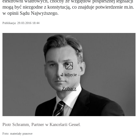
elektrowni wiatrowych, choćby ze względów pospiesznej legislacji
mogą być niezgodne z konstytucją, co znajduje potwierdzenie m.in.
w opinii Sądu Najwyższego.
Publikacja:
29.03.2016 18:44
1 zdjęcie
Zobacz
Piotr Schramm, Partner w Kancelarii Gessel.
Foto: materiały prasowe