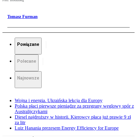
Foto: Bloomberg
Tomasz Furman
Powiązane
Polecane
Najnowsze
Wojna i energia. Ukraińska lekcja dla Europy
Polska płaci pierwsze pieniądze za przegrany węglowy spór z
Australijczykami
Diesel najdroższy w historii. Kierowcy płacą już prawie 9 zł
za litr
Luiz Hanania prezesem Energy Efficiency for Europe