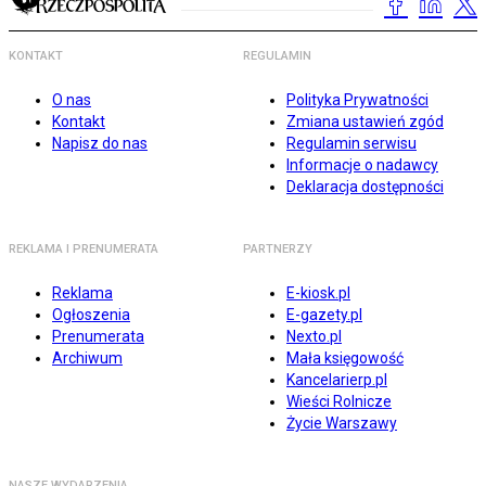
KONTAKT
REGULAMIN
O nas
Polityka Prywatności
Kontakt
Zmiana ustawień zgód
Napisz do nas
Regulamin serwisu
Informacje o nadawcy
Deklaracja dostępności
REKLAMA I PRENUMERATA
PARTNERZY
Reklama
E-kiosk.pl
Ogłoszenia
E-gazety.pl
Prenumerata
Nexto.pl
Archiwum
Mała księgowość
Kancelarierp.pl
Wieści Rolnicze
Życie Warszawy
NASZE WYDARZENIA