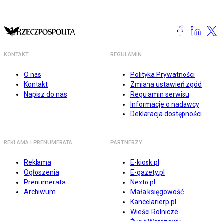
KONTAKT
REGULAMIN
O nas
Polityka Prywatności
Kontakt
Zmiana ustawień zgód
Napisz do nas
Regulamin serwisu
Informacje o nadawcy
Deklaracja dostępności
REKLAMA I PRENUMERATA
PARTNERZY
Reklama
E-kiosk.pl
Ogłoszenia
E-gazety.pl
Prenumerata
Nexto.pl
Archiwum
Mała księgowość
Kancelarierp.pl
Wieści Rolnicze