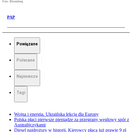
Foto: Bloomberg
PAP
Powiązane
Polecane
Najnowsze
Tagi
Wojna i energia. Ukraińska lekcja dla Europy
Polska płaci pierwsze pieniądze za przegrany węglowy spór z
Australijczykami
Diesel najdroższy w historii. Kierowcy płacą już prawie 9 zł