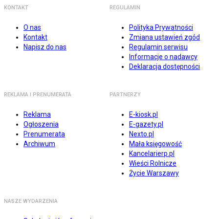
KONTAKT
REGULAMIN
O nas
Polityka Prywatności
Kontakt
Zmiana ustawień zgód
Napisz do nas
Regulamin serwisu
Informacje o nadawcy
Deklaracja dostępności
REKLAMA I PRENUMERATA
PARTNERZY
Reklama
E-kiosk.pl
Ogłoszenia
E-gazety.pl
Prenumerata
Nexto.pl
Archiwum
Mała księgowość
Kancelarierp.pl
Wieści Rolnicze
Życie Warszawy
NASZE WYDARZENIA