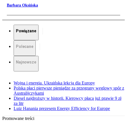
Barbara Oksińska
Powiązane
Polecane
Najnowsze
Wojna i energia. Ukraińska lekcja dla Europy
Polska płaci pierwsze pieniądze za przegrany węglowy spór z
Australijczykami
Diesel najdroższy w historii. Kierowcy płacą już prawie 9 zł
za litr
Luiz Hanania prezesem Energy Efficiency for Europe
Promowane treści