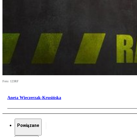
Foto: 123RF
Aneta Wieczerzak-Krusińska
Powiązane