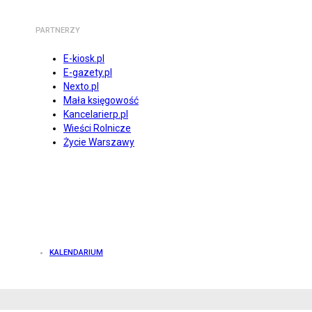
PARTNERZY
E-kiosk.pl
E-gazety.pl
Nexto.pl
Mała księgowość
Kancelarierp.pl
Wieści Rolnicze
Życie Warszawy
KALENDARIUM