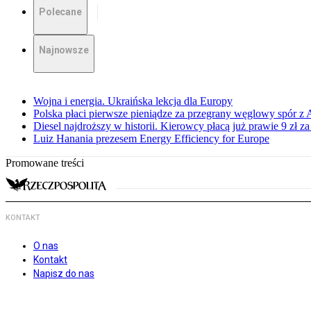
Polecane
Najnowsze
Wojna i energia. Ukraińska lekcja dla Europy
Polska płaci pierwsze pieniądze za przegrany węglowy spór z 
Diesel najdroższy w historii. Kierowcy płacą już prawie 9 zł za 
Luiz Hanania prezesem Energy Efficiency for Europe
Promowane treści
KONTAKT
O nas
Kontakt
Napisz do nas