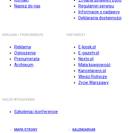
Kontakt
Zmiana ustawień zgód
Napisz do nas
Regulamin serwisu
Informacje o nadawcy
Deklaracja dostępności
REKLAMA I PRENUMERATA
PARTNERZY
Reklama
E-kiosk.pl
Ogłoszenia
E-gazety.pl
Prenumerata
Nexto.pl
Archiwum
Mała księgowość
Kancelarierp.pl
Wieści Rolnicze
Życie Warszawy
NASZE WYDARZENIA
Szkolenia i konferencje
MAPA STRONY
KALENDARIUM