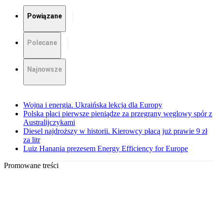
Powiązane
Polecane
Najnowsze
Wojna i energia. Ukraińska lekcja dla Europy
Polska płaci pierwsze pieniądze za przegrany węglowy spór z
Australijczykami
Diesel najdroższy w historii. Kierowcy płacą już prawie 9 zł
za litr
Luiz Hanania prezesem Energy Efficiency for Europe
Promowane treści